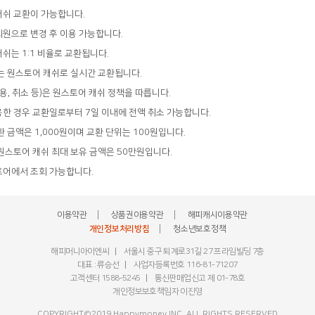
쉬 교환이 가능합니다.
원으로 변경 후 이용 가능합니다.
쉬는 1:1 비율로 교환됩니다.
는 원스토어 캐쉬로 실시간 교환됩니다.
용, 취소 등)은 원스토어 캐쉬 정책을 따릅니다.
한 경우 교환일로부터 7일 이내에 전액 취소 가능합니다.
 금액은 1,000원이며 교환 단위는 100원입니다.
원스토어 캐쉬 최대 보유 금액은 50만원입니다.
토어에서 조회 가능합니다.
이용약관
상품권이용약관
해피캐시이용약관
개인정보처리방침
청소년보호정책
해피머니아이엔씨
서울시 중구 퇴계로31길 27 프라임빌딩 7층
대표 : 류승선
사업자등록번호 116-81-71207
고객센터
1588-5245
통신판매업신고 제 01-78호
개인정보보호책임자 이진영
COPYRIGHT©2019 Happymoney INC. ALL RIGHTS RESERVED