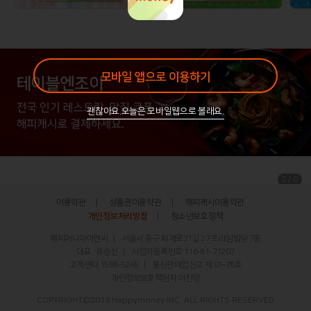
모바일 앱으로 이용하기
괜찮아요.오늘은 모바일웹으로 볼래요.
/
2
0
이용약관
상품권이용약관
해피캐시이용약관
개인정보처리방침
청소년보호정책
해피머니아이엔씨
서울시 중구 퇴계로31길 27 프라임빌딩 7층
대표 : 류승선
사업자등록번호 116-81-71207
고객센터
1588-5245
통신판매업신고 제 01-78호
개인정보보호책임자 이진영
COPYRIGHT©2019 Happymoney INC. ALL RIGHTS RESERVED