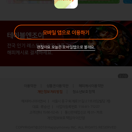
모바일 앱으로 이용하기
괜찮아요.오늘은 모바일웹으로 볼래요.
/
2
0
이용약관
상품권이용약관
해피캐시이용약관
개인정보처리방침
청소년보호정책
해피머니아이엔씨
서울시 중구 퇴계로31길 27 프라임빌딩 7층
대표 : 류승선
사업자등록번호 116-81-71207
고객센터
1588-5245
통신판매업신고 제 01-78호
개인정보보호책임자 이진영
COPYRIGHT©2019 Happymoney INC. ALL RIGHTS RESERVED